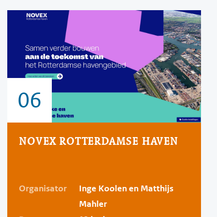
06
NOVEX ROTTERDAMSE HAVEN
Organisator
Inge Koolen en Matthijs
Mahler