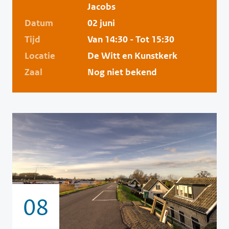
Jacobs
Datum
02 juni
Tijd
Van 14:30 - Tot 15:30
Locatie
De Witt en Kunstkerk
Zaal
Nog niet bekend
08