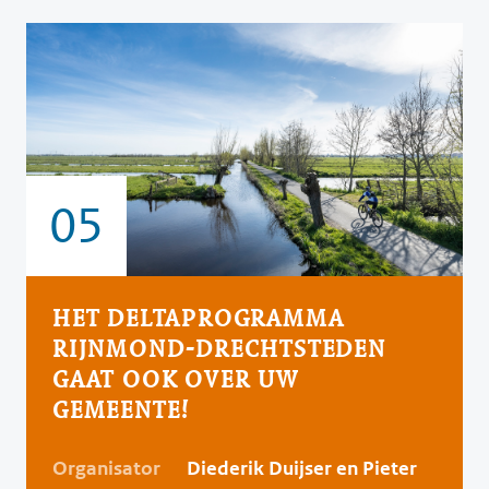
05
HET DELTAPROGRAMMA
RIJNMOND-DRECHTSTEDEN
GAAT OOK OVER UW
GEMEENTE!
Organisator
Diederik Duijser en Pieter