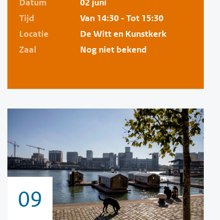
Datum
02 juni
Tijd
Van 14:30 - Tot 15:30
Locatie
De Witt en Kunstkerk
Zaal
Nog niet bekend
09