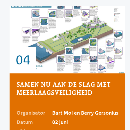
04
SAMEN NU AAN DE SLAG MET
MEERLAAGSVEILIGHEID
Organisator
Bart Mol en Berry Gersonius
Datum
02 juni