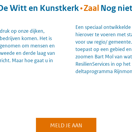
De Witt en Kunstkerk
Zaal
Nog nie
Een speciaal ontwikkelde
druk op onze dijken,
hierover te voeren met s
 bedrijven komen. Het is
voor uw regio/ gemeente.
en genomen om mensen en
toepast op een gebied en 
weede en derde laag van
zoomen Bart Mol van wate
icht. Maar hoe gaat u in
ResilienServices in op he
deltaprogramma Rijnmon
MELD JE AAN