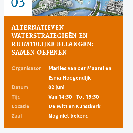
03
ALTERNATIEVEN
WATERSTRATEGIEËN EN
RUIMTELIJKE BELANGEN:
SAMEN OEFENEN
Organisator
Marlies van der Maarel en
Esma Hoogendijk
Datum
02 juni
Tijd
Van 14:30 - Tot 15:30
Locatie
De Witt en Kunstkerk
Zaal
Nog niet bekend