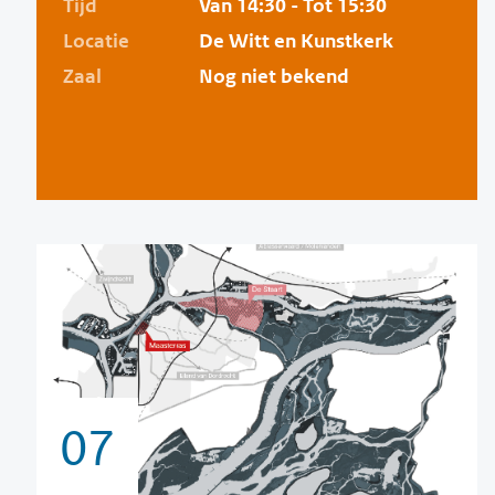
Tijd
Van 14:30 - Tot 15:30
Locatie
De Witt en Kunstkerk
Zaal
Nog niet bekend
07