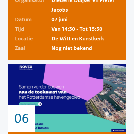
Organisator
Diederik Duijser en Pieter
Jacobs
Datum
02 juni
Tijd
Van 14:30 - Tot 15:30
Locatie
De Witt en Kunstkerk
Zaal
Nog niet bekend
06