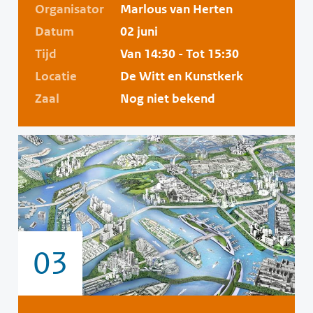
Organisator
Marlous van Herten
Datum
02 juni
Tijd
Van 14:30 - Tot 15:30
Locatie
De Witt en Kunstkerk
Zaal
Nog niet bekend
03