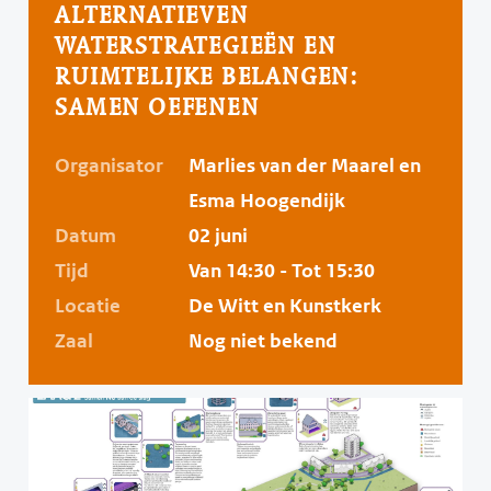
ALTERNATIEVEN
WATERSTRATEGIEËN EN
RUIMTELIJKE BELANGEN:
SAMEN OEFENEN
Organisator
Marlies van der Maarel en
Esma Hoogendijk
Datum
02 juni
Tijd
Van 14:30 - Tot 15:30
Locatie
De Witt en Kunstkerk
Zaal
Nog niet bekend