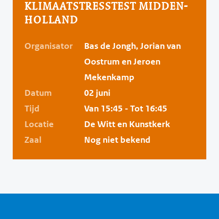
KLIMAATSTRESSTEST MIDDEN-
HOLLAND
Organisator
Bas de Jongh, Jorian van
Oostrum en Jeroen
Mekenkamp
Datum
02 juni
Tijd
Van 15:45 - Tot 16:45
Locatie
De Witt en Kunstkerk
Zaal
Nog niet bekend