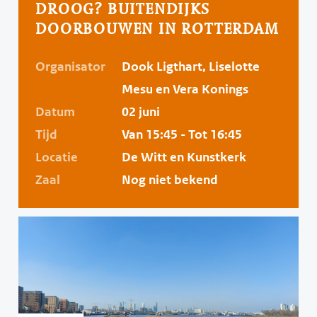
DROOG? BUITENDIJKS
DOORBOUWEN IN ROTTERDAM
Organisator
Dook Ligthart, Liselotte
Mesu en Vera Konings
Datum
02 juni
Tijd
Van 15:45 - Tot 16:45
Locatie
De Witt en Kunstkerk
Zaal
Nog niet bekend