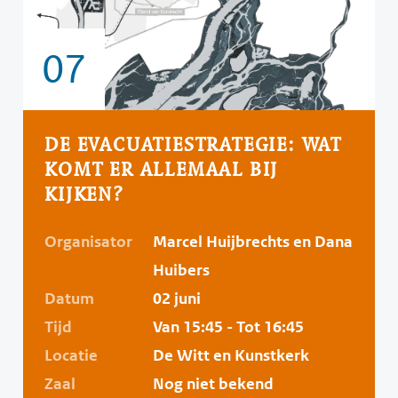
07
DE EVACUATIESTRATEGIE: WAT
KOMT ER ALLEMAAL BIJ
KIJKEN?
Organisator
Marcel Huijbrechts en Dana
Huibers
Datum
02 juni
Tijd
Van 15:45 - Tot 16:45
Locatie
De Witt en Kunstkerk
Zaal
Nog niet bekend