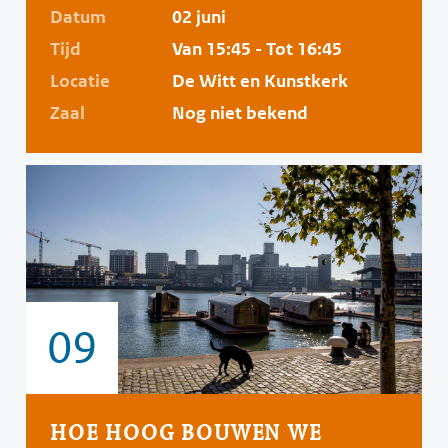
Datum
02 juni
Tijd
Van 15:45 - Tot 16:45
Locatie
De Witt en Kunstkerk
Zaal
Nog niet bekend
09
HOE HOOG BOUWEN WE