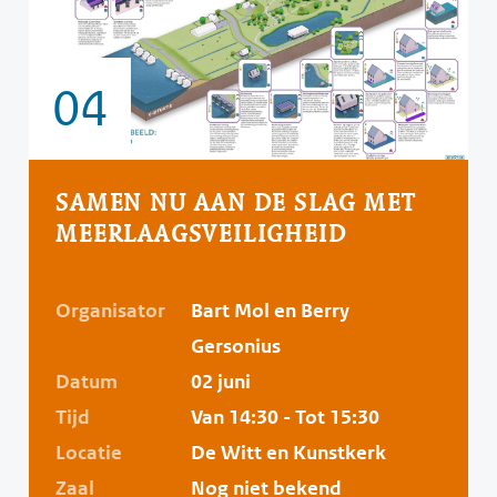
04
SAMEN NU AAN DE SLAG MET
MEERLAAGSVEILIGHEID
Organisator
Bart Mol en Berry
Gersonius
Datum
02 juni
Tijd
Van 14:30 - Tot 15:30
Locatie
De Witt en Kunstkerk
Zaal
Nog niet bekend