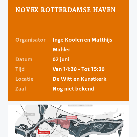
NOVEX ROTTERDAMSE HAVEN
Organisator
Inge Koolen en Matthijs
Mahler
Datum
02 juni
Tijd
Van 14:30 - Tot 15:30
Locatie
De Witt en Kunstkerk
Zaal
Nog niet bekend