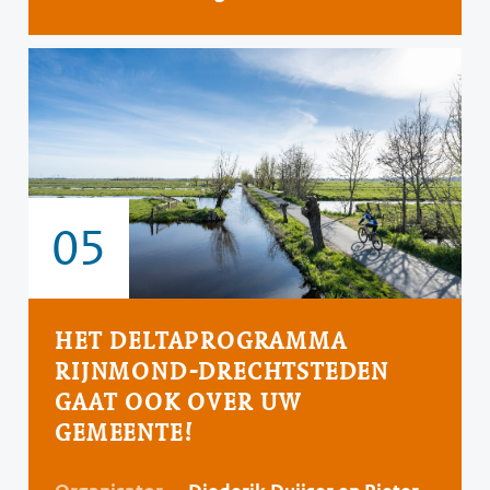
05
HET DELTAPROGRAMMA
RIJNMOND-DRECHTSTEDEN
GAAT OOK OVER UW
GEMEENTE!